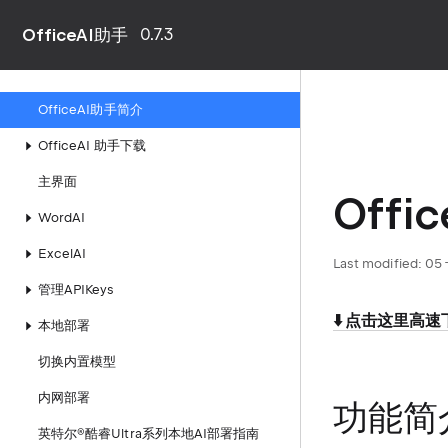
OfficeAI助手
0.7.3
OfficeAI助手简介
OfficeAI 助手下载
主界面
Off
WordAI
ExcelAI
Last modified:
05
管理APIKeys
⬇️ 点击这里高速
本地部署
切换内置模型
内网部署
功能简
英特尔®酷睿Ultra系列本地AI部署指南